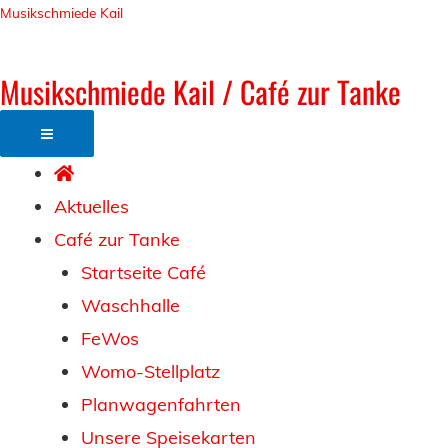
Zum
Musikschmiede Kail
Inhalt
springen
Musikschmiede Kail / Café zur Tanke
Aktuelles
Café zur Tanke
Startseite Café
Waschhalle
FeWos
Womo-Stellplatz
Planwagenfahrten
Unsere Speisekarten