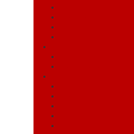
Startseite Schmiede
Schmiedekurse
Herzen für die Flutopfer
Glückshufeisen schmieden
Events
anstehende Veranstaltungen
vergangene Veranstaltungen
Bilder
Wandergruppen
Galerie 2021
Oldtimertreffen 2021
Oldtimertreffen 2020
Allgemein