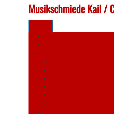
Musikschmiede Kail / C
Aktuelles
Café zur Tanke
Startseite Café
Waschhalle
FeWos
Womo-Stellplatz
Planwagenfahrten
Unsere Speisekarten
Musikschmiede