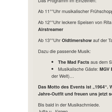
Das Programm im Einzelnen:
Ab 11°°Uhr musikalischer Frühscho
Ab 12°°Uhr leckere Speisen von Rita
Airstreamer
Ab 13°°Uhr
auf der T
Oldtimershow
Dazu die passende Musik:
aus dem S
The Mad Facts
Musikalische Gäste:
MGV E
der Welt)…
Das Motto des Events ist „1964“. 
Jahre-Outfit und freuen uns jetzt 
Bis bald in der Musikschmiede.
Jutta u. Jürgen