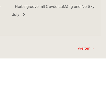
-
Herbstgroove mit Cuvée LaMäng und No Sky
July
weiter
→