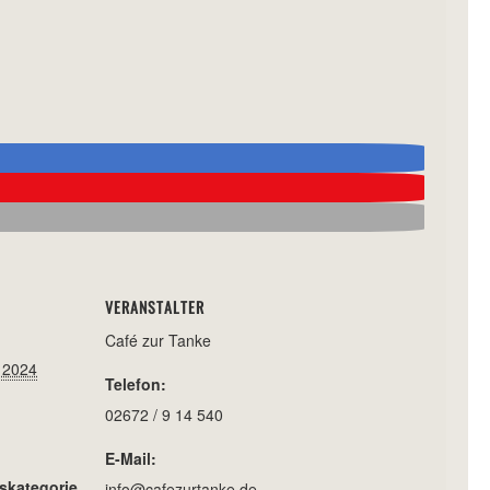
VERANSTALTER
Café zur Tanke
 2024
Telefon:
02672 / 9 14 540
E-Mail:
skategorie
info@cafezurtanke.de