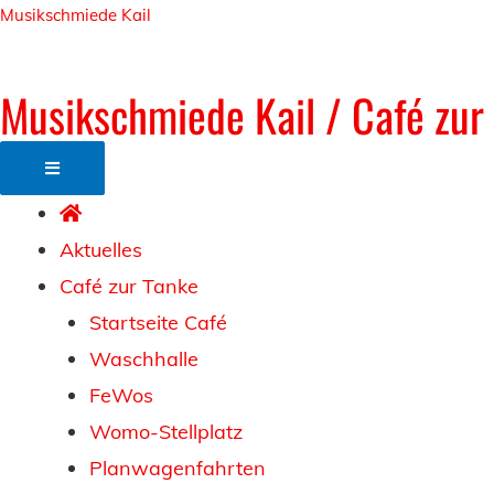
Zum
Musikschmiede Kail
Inhalt
springen
Musikschmiede Kail / Café zur
Aktuelles
Café zur Tanke
Startseite Café
Waschhalle
FeWos
Womo-Stellplatz
Planwagenfahrten