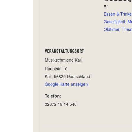
n:
Essen & Trink
Geselligkeit
,
Mu
Oldtimer
,
Thea
VERANSTALTUNGSORT
Musikschmiede Kail
Hauptstr. 10
Kail
,
56829
Deutschland
Google Karte anzeigen
Telefon:
02672 / 9 14 540