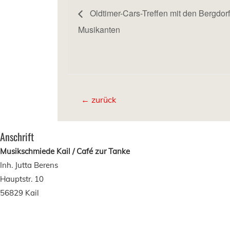
Oldtimer-Cars-Treffen mit den Bergdorf
Musikanten
Beitragsnavigation
←
zurück
Anschrift
Musikschmiede Kail / Caf
é zur Tanke
Inh. Jutta Berens
Hauptstr. 10
56829 Kail