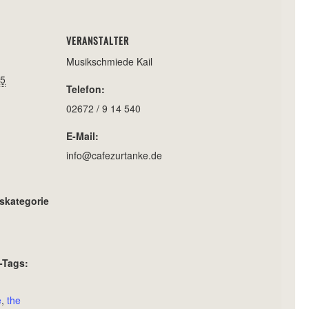
VERANSTALTER
Musikschmiede Kail
25
Telefon:
02672 / 9 14 540
E-Mail:
info@cafezurtanke.de
skategorie
-Tags:
e
,
the