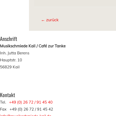
Beitragsnavigation
←
zurück
Anschrift
Musikschmiede Kail / Caf
é zur Tanke
Inh. Jutta Berens
Hauptstr. 10
56829 Kail
Kontakt
Tel.
+49 (0) 26 72 / 91 45 40
Fax +49 (0) 26 72 / 91 45 42