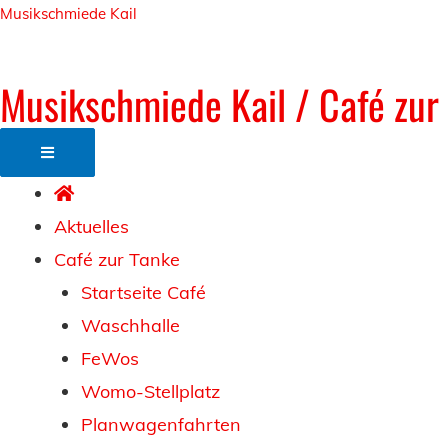
Zum
Musikschmiede Kail
Inhalt
springen
Musikschmiede Kail / Café zur
Aktuelles
Café zur Tanke
Startseite Café
Waschhalle
FeWos
Womo-Stellplatz
Planwagenfahrten